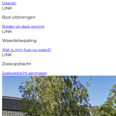
Openen
LINK
Bod uitbrengen
Bieden op deze woning
LINK
Waardebepaling
Wat is mijn huis nu waard?
LINK
Zoekopdracht
Zoekopdracht aanmaken