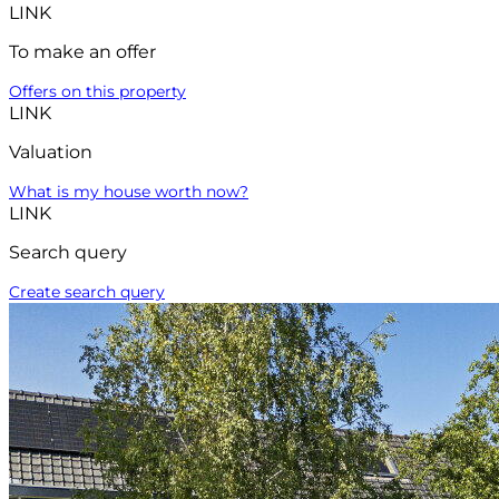
LINK
To make an offer
Offers on this property
LINK
Valuation
What is my house worth now?
LINK
Search query
Create search query