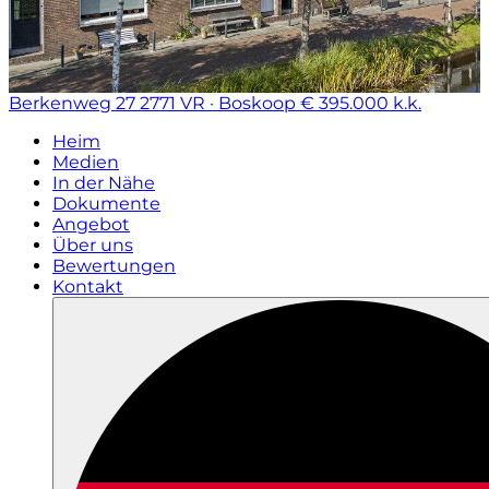
Berkenweg 27
2771 VR · Boskoop
€ 395.000 k.k.
Heim
Medien
In der Nähe
Dokumente
Angebot
Über uns
Bewertungen
Kontakt