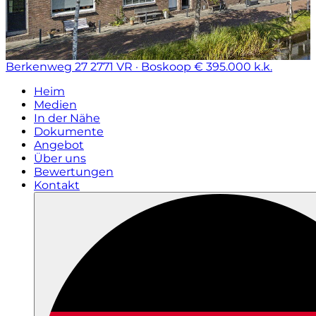
Berkenweg 27
2771 VR · Boskoop
€ 395.000 k.k.
Heim
Medien
In der Nähe
Dokumente
Angebot
Über uns
Bewertungen
Kontakt