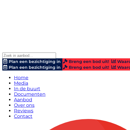
Plan een bezichtiging in
Breng een bod uit!
Waard
Plan een bezichtiging in
Breng een bod uit!
Waard
Home
Media
In de buurt
Documenten
Aanbod
Over ons
Reviews
Contact